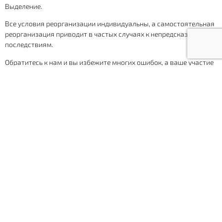
Выделение.
Все условия реорганизации индивидуальны, а самостоятельная
реорганизация приводит в частых случаях к непредсказуемым
последствиям.
Обратитесь к нам и вы избежите многих ошибок, а ваше участие
в процессе будет сведено к минимуму.
БАНКРОТСТВО:
Вариант 1. Процедура банкротства — полная.
— Долгие сроки реализации;
— Множество этапов;
— Увеличенный расход средств;
— Сложность процессов.
Вариант 2. Процедура банкротства — упрощенная.
Единственная стадия — конкурсное производство. Другие
стадии не применяются.
Сроки реализации: от 4 до 7 мес., для примера, на полную