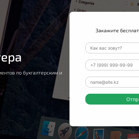
Закажите беспла
тера
иентов по бухгалтерским и